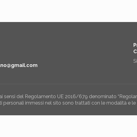
P
C
S
iano@gmail.com
e ai sensi del Regolamento UE 2016/679 denominato “Regolam
 personali immessi nel sito sono trattati con le modalità e le 