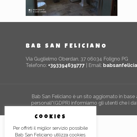
BAB SAN FELICIANO
Via Guglielmo Oberdan, 37 06034 Foligno PG
Telefono:
+393394639777
| Email:
babsanfelic
Bab San Feliciano è un sito aggiornato in bas
personali”(GDPR) informiamo gli utenti che i dati
Cookies
Per offrirti il miglior servizio possibile
Bab San Feliciano utilizza cookies.